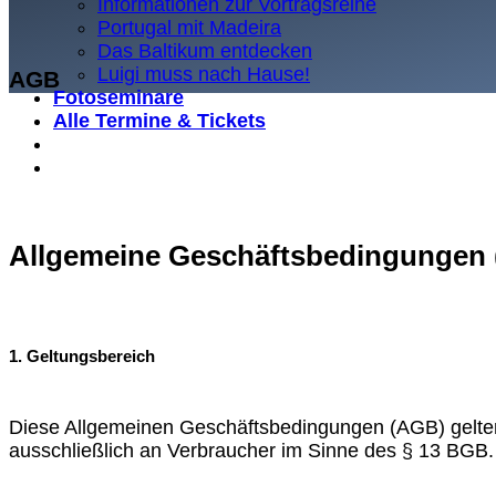
Informationen zur Vortragsreihe
Portugal mit Madeira
Das Baltikum entdecken
Luigi muss nach Hause!
AGB
Fotoseminare
Alle Termine & Tickets
Allgemeine Geschäftsbedingungen
1. Geltungsbereich
Diese Allgemeinen Geschäftsbedingungen (AGB) gelten f
ausschließlich an Verbraucher im Sinne des § 13 BGB.