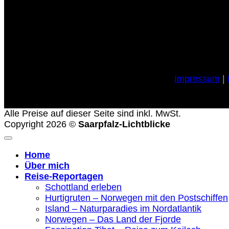
Impressum
|
Alle Preise auf dieser Seite sind inkl. MwSt.
Copyright 2026 ©
Saarpfalz-Lichtblicke
Home
Über mich
Reise-Reportagen
Schottland erleben
Hurtigruten – Norwegen mit den Postschiffen
Island – Naturparadies im Nordatlantik
Norwegen – Das Land der Fjorde