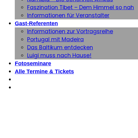
Faszination Tibet – Dem Himmel so nah
Informationen für Veranstalter
Gast-Referenten
Informationen zur Vortragsreihe
Portugal mit Madeira
Das Baltikum entdecken
Luigi muss nach Hause!
Fotoseminare
Alle Termine & Tickets