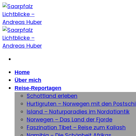
Zum
Inhalt
springen
Home
Über mich
Reise-Reportagen
Schottland erleben
Hurtigruten – Norwegen mit den Postschi
Island – Naturparadies im Nordatlantik
Norwegen – Das Land der Fjorde
Faszination Tibet – Reise zum Kailash
Namibia – Die Schönheit Afrikas