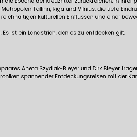
 die Epoche der Kreuzritter zurückreichen. In ihrer 
tropolen Tallinn, Riga und Vilnius, die tiefe Eindr
reichhaltigen kulturellen Einflüssen und einer bew
Es ist ein Landstrich, den es zu entdecken gilt.
paares Aneta Szydlak-Bleyer und Dirk Bleyer trage
Chroniken spannender Entdeckungsreisen mit der Kam