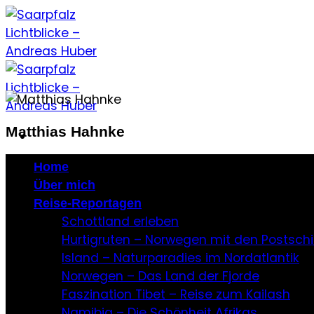
Zum
Inhalt
springen
Matthias Hahnke
Home
Über mich
Reise-Reportagen
Schottland erleben
Hurtigruten – Norwegen mit den Postschi
Island – Naturparadies im Nordatlantik
Norwegen – Das Land der Fjorde
Faszination Tibet – Reise zum Kailash
Namibia – Die Schönheit Afrikas