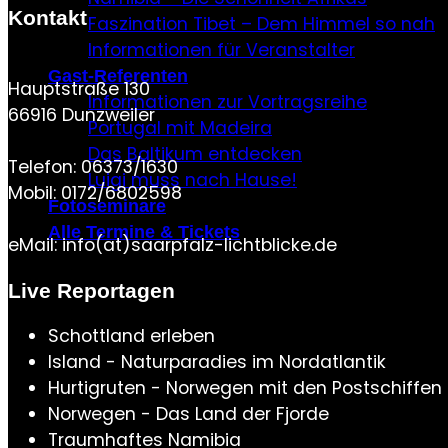
Kontakt
Faszination Tibet – Dem Himmel so nah
Informationen für Veranstalter
Gast-Referenten
Hauptstraße 130
Informationen zur Vortragsreihe
66916 Dunzweiler
Portugal mit Madeira
Das Baltikum entdecken
Telefon: 06373/1630
Luigi muss nach Hause!
Mobil: 0172/6802598
Fotoseminare
Alle Termine & Tickets
eMail: info(at)saarpfalz-lichtblicke.de
Live Reportagen
Schottland erleben
Island - Naturparadies im Nordatlantik
Hurtigruten - Norwegen mit den Postschiffen
Norwegen - Das Land der Fjorde
Traumhaftes Namibia