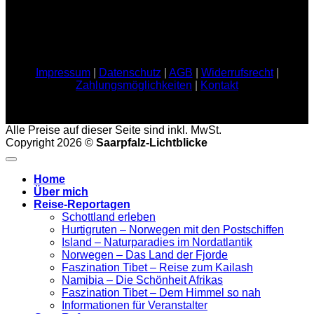
Impressum
|
Datenschutz
|
AGB
|
Widerrufsrecht
|
Zahlungsmöglichkeiten
|
Kontakt
Alle Preise auf dieser Seite sind inkl. MwSt.
Copyright 2026 ©
Saarpfalz-Lichtblicke
Home
Über mich
Reise-Reportagen
Schottland erleben
Hurtigruten – Norwegen mit den Postschiffen
Island – Naturparadies im Nordatlantik
Norwegen – Das Land der Fjorde
Faszination Tibet – Reise zum Kailash
Namibia – Die Schönheit Afrikas
Faszination Tibet – Dem Himmel so nah
Informationen für Veranstalter