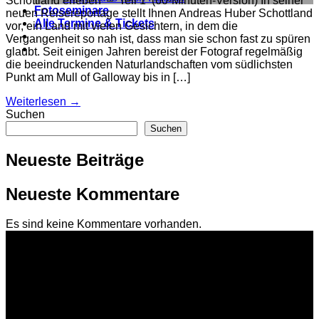
Schottland erleben – Teil 1 (60-Minuten-Version) In seiner
Fotoseminare
neuen Reisereportage stellt Ihnen Andreas Huber Schottland
Alle Termine & Tickets
vor, ein Land mit vielen Gesichtern, in dem die
Vergangenheit so nah ist, dass man sie schon fast zu spüren
glaubt. Seit einigen Jahren bereist der Fotograf regelmäßig
die beeindruckenden Naturlandschaften vom südlichsten
Punkt am Mull of Galloway bis in […]
Weiterlesen
→
Suchen
Suchen
Neueste Beiträge
Neueste Kommentare
Es sind keine Kommentare vorhanden.