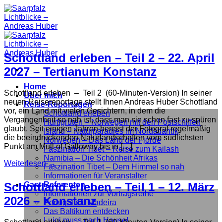
Zum
Inhalt
springen
Schottland erleben – Teil 2 – 22. April
2027 – Tertianum Konstanz
Home
Schottland erleben – Teil 2 (60-Minuten-Version) In seiner
Über mich
neuen Reisereportage stellt Ihnen Andreas Huber Schottland
Reise-Reportagen
vor, ein Land mit vielen Gesichtern, in dem die
Schottland erleben
Vergangenheit so nah ist, dass man sie schon fast zu spüren
Hurtigruten – Norwegen mit den Postschiffen
glaubt. Seit einigen Jahren bereist der Fotograf regelmäßig
Island – Naturparadies im Nordatlantik
die beeindruckenden Naturlandschaften vom südlichsten
Norwegen – Das Land der Fjorde
Punkt am Mull of Galloway bis in […]
Faszination Tibet – Reise zum Kailash
Namibia – Die Schönheit Afrikas
Weiterlesen
→
Faszination Tibet – Dem Himmel so nah
Informationen für Veranstalter
Schottland erleben – Teil 1 – 12. März
Gast-Referenten
Informationen zur Vortragsreihe
2026 – Konstanz
Portugal mit Madeira
Das Baltikum entdecken
Luigi muss nach Hause!