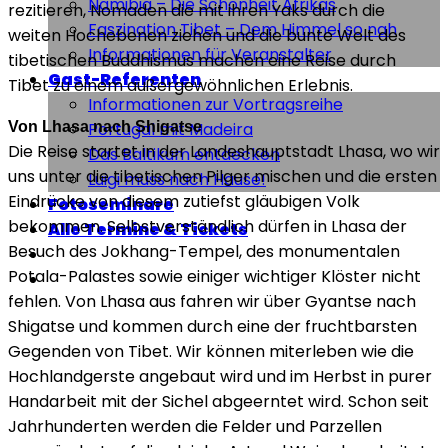
Namibia – Die Schönheit Afrikas
rezitieren, Nomaden die mit ihren Yaks durch die
Faszination Tibet – Dem Himmel so nah
weiten Hochebenen ziehen und die bunte Welt des
Informationen für Veranstalter
tibetischen Buddhismus machen eine Reise durch
Gast-Referenten
Tibet zu einem außergewöhnlichen Erlebnis.
Informationen zur Vortragsreihe
Von Lhasa nach Shigatse
Portugal mit Madeira
Die Reise startet in der Landeshauptstadt Lhasa, wo wir
Das Baltikum entdecken
uns unter die tibetischen Pilger mischen und die ersten
Luigi muss nach Hause!
Eindrücke von diesem zutiefst gläubigen Volk
Fotoseminare
bekommen. Selbstverständlich dürfen in Lhasa der
Alle Termine & Tickets
Besuch des Jokhang-Tempel, des monumentalen
Potala-Palastes sowie einiger wichtiger Klöster nicht
fehlen. Von Lhasa aus fahren wir über Gyantse nach
Shigatse und kommen durch eine der fruchtbarsten
Gegenden von Tibet. Wir können miterleben wie die
Hochlandgerste angebaut wird und im Herbst in purer
Handarbeit mit der Sichel abgeerntet wird. Schon seit
Jahrhunderten werden die Felder und Parzellen