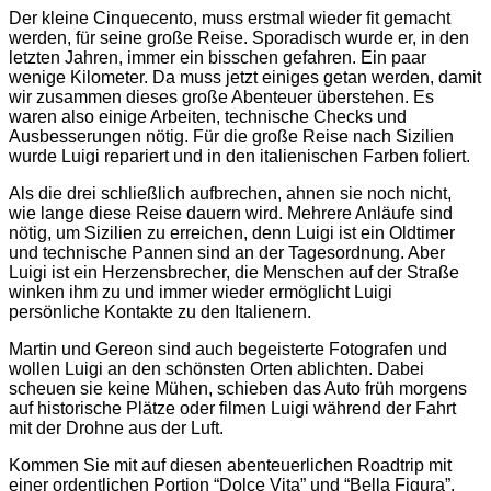
Der kleine Cinquecento, muss erstmal wieder fit gemacht
werden, für seine große Reise. Sporadisch wurde er, in den
letzten Jahren, immer ein bisschen gefahren. Ein paar
wenige Kilometer. Da muss jetzt einiges getan werden, damit
wir zusammen dieses große Abenteuer überstehen. Es
waren also einige Arbeiten, technische Checks und
Ausbesserungen nötig. Für die große Reise nach Sizilien
wurde Luigi repariert und in den italienischen Farben foliert.
Als die drei schließlich aufbrechen, ahnen sie noch nicht,
wie lange diese Reise dauern wird. Mehrere Anläufe sind
nötig, um Sizilien zu erreichen, denn Luigi ist ein Oldtimer
und technische Pannen sind an der Tagesordnung. Aber
Luigi ist ein Herzensbrecher, die Menschen auf der Straße
winken ihm zu und immer wieder ermöglicht Luigi
persönliche Kontakte zu den Italienern.
Martin und Gereon sind auch begeisterte Fotografen und
wollen Luigi an den schönsten Orten ablichten. Dabei
scheuen sie keine Mühen, schieben das Auto früh morgens
auf historische Plätze oder filmen Luigi während der Fahrt
mit der Drohne aus der Luft.
Kommen Sie mit auf diesen abenteuerlichen Roadtrip mit
einer ordentlichen Portion “Dolce Vita” und “Bella Figura”.