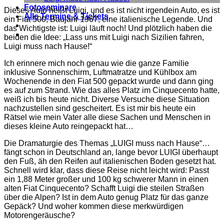
Fotoseminare
Dieses Auto heißt Luigi, und es ist nicht irgendein Auto, es ist
Alle Termine & Tickets
ein Fiat 500, Baujahr 1967, eine italienische Legende. Und
das Wichtigste ist: Luigi läuft noch! Und plötzlich haben die
beiden die Idee: „Lass uns mit Luigi nach Sizilien fahren,
Luigi muss nach Hause!“
Ich erinnere mich noch genau wie die ganze Familie
inklusive Sonnenschirm, Luftmatratze und Kühlbox am
Wochenende in den Fiat 500 gepackt wurde und dann ging
es auf zum Strand. Wie das alles Platz im Cinquecento hatte,
weiß ich bis heute nicht. Diverse Versuche diese Situation
nachzustellen sind gescheitert. Es ist mir bis heute ein
Rätsel wie mein Vater alle diese Sachen und Menschen in
dieses kleine Auto reingepackt hat…
Die Dramaturgie des Themas „LUIGI muss nach Hause“…
fängt schon in Deutschland an, lange bevor LUIGI überhaupt
den Fuß, äh den Reifen auf italienischen Boden gesetzt hat.
Schnell wird klar, dass diese Reise nicht leicht wird: Passt
ein 1,88 Meter großer und 100 kg schwerer Mann in einen
alten Fiat Cinquecento? Schafft Luigi die steilen Straßen
über die Alpen? Ist in dem Auto genug Platz für das ganze
Gepäck? Und woher kommen diese merkwürdigen
Motorengeräusche?