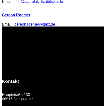
Email :
info@saarpfalz-lichtblicke.de
Gereon Roemer
Email :
gereon.roemer@gmx.de
Kontakt
Hauptstraße 130
66916 Dunzweiler