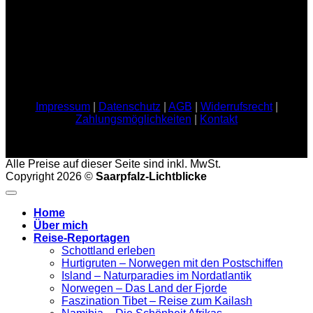
Impressum
|
Datenschutz
|
AGB
|
Widerrufsrecht
|
Zahlungsmöglichkeiten
|
Kontakt
Alle Preise auf dieser Seite sind inkl. MwSt.
Copyright 2026 ©
Saarpfalz-Lichtblicke
Home
Über mich
Reise-Reportagen
Schottland erleben
Hurtigruten – Norwegen mit den Postschiffen
Island – Naturparadies im Nordatlantik
Norwegen – Das Land der Fjorde
Faszination Tibet – Reise zum Kailash