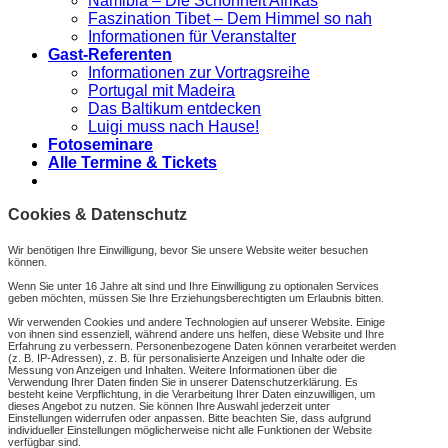
Namibia – Die Schönheit Afrikas
Faszination Tibet – Dem Himmel so nah
Informationen für Veranstalter
Gast-Referenten
Informationen zur Vortragsreihe
Portugal mit Madeira
Das Baltikum entdecken
Luigi muss nach Hause!
Fotoseminare
Alle Termine & Tickets
Cookies & Datenschutz
Wir benötigen Ihre Einwilligung, bevor Sie unsere Website weiter besuchen
können.
Wenn Sie unter 16 Jahre alt sind und Ihre Einwilligung zu optionalen Services
geben möchten, müssen Sie Ihre Erziehungsberechtigten um Erlaubnis bitten.
Wir verwenden Cookies und andere Technologien auf unserer Website. Einige
von ihnen sind essenziell, während andere uns helfen, diese Website und Ihre
Erfahrung zu verbessern. Personenbezogene Daten können verarbeitet werden
(z. B. IP-Adressen), z. B. für personalisierte Anzeigen und Inhalte oder die
Messung von Anzeigen und Inhalten. Weitere Informationen über die
Verwendung Ihrer Daten finden Sie in unserer Datenschutzerklärung. Es
besteht keine Verpflichtung, in die Verarbeitung Ihrer Daten einzuwilligen, um
dieses Angebot zu nutzen. Sie können Ihre Auswahl jederzeit unter
Einstellungen widerrufen oder anpassen. Bitte beachten Sie, dass aufgrund
individueller Einstellungen möglicherweise nicht alle Funktionen der Website
verfügbar sind.