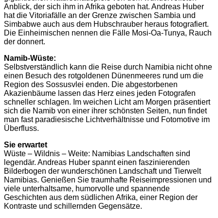
Anblick, der sich ihm in Afrika geboten hat. Andreas Huber
hat die Vitoriafälle an der Grenze zwischen Sambia und
Simbabwe auch aus dem Hubschrauber heraus fotografiert.
Die Einheimischen nennen die Fälle Mosi-Oa-Tunya, Rauch
der donnert.
Namib-Wüste:
Selbstverständlich kann die Reise durch Namibia nicht ohne
einen Besuch des rotgoldenen Dünenmeeres rund um die
Region des Sossusvlei enden. Die abgestorbenen
Akazienbäume lassen das Herz eines jeden Fotografen
schneller schlagen. Im weichen Licht am Morgen präsentiert
sich die Namib von einer ihrer schönsten Seiten, nun findet
man fast paradiesische Lichtverhältnisse und Fotomotive im
Überfluss.
Sie erwartet
Wüste – Wildnis – Weite: Namibias Landschaften sind
legendär. Andreas Huber spannt einen faszinierenden
Bilderbogen der wunderschönen Landschaft und Tierwelt
Namibias. Genießen Sie traumhafte Reiseimpressionen und
viele unterhaltsame, humorvolle und spannende
Geschichten aus dem südlichen Afrika, einer Region der
Kontraste und schillernden Gegensätze.