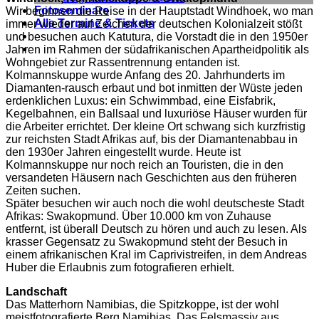
Fotoseminare
Wir beginnen die Reise in der Hauptstadt Windhoek, wo man
Alle Termine & Tickets
immer wieder auf Zeichen der deutschen Kolonialzeit stößt
und besuchen auch Katutura, die Vorstadt die in den 1950er
Jahren im Rahmen der südafrikanischen Apartheidpolitik als
Wohngebiet zur Rassentrennung entanden ist.
Kolmannskuppe wurde Anfang des 20. Jahrhunderts im
Diamanten-rausch erbaut und bot inmitten der Wüste jeden
erdenklichen Luxus: ein Schwimmbad, eine Eisfabrik,
Kegelbahnen, ein Ballsaal und luxuriöse Häuser wurden für
die Arbeiter errichtet. Der kleine Ort schwang sich kurzfristig
zur reichsten Stadt Afrikas auf, bis der Diamantenabbau in
den 1930er Jahren eingestellt wurde. Heute ist
Kolmannskuppe nur noch reich an Touristen, die in den
versandeten Häusern nach Geschichten aus den früheren
Zeiten suchen.
Später besuchen wir auch noch die wohl deutscheste Stadt
Afrikas: Swakopmund. Über 10.000 km von Zuhause
entfernt, ist überall Deutsch zu hören und auch zu lesen. Als
krasser Gegensatz zu Swakopmund steht der Besuch in
einem afrikanischen Kral im Caprivistreifen, in dem Andreas
Huber die Erlaubnis zum fotografieren erhielt.
Landschaft
Das Matterhorn Namibias, die Spitzkoppe, ist der wohl
meistfotografierte Berg Namibias. Das Felsmassiv aus