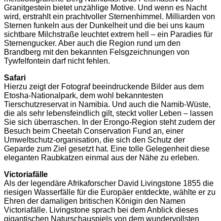
Granitgestein bietet unzählige Motive. Und wenn es Nacht
wird, erstrahlt ein prachtvoller Sternenhimmel. Milliarden von
Sternen funkeln aus der Dunkelheit und die bei uns kaum
sichtbare Milchstraße leuchtet extrem hell – ein Paradies für
Sternengucker. Aber auch die Region rund um den
Brandberg mit den bekannten Felsgzeichnungen von
Tywfelfontein darf nicht fehlen.
Safari
Hierzu zeigt der Fotograf beeindruckende Bilder aus dem
Etosha-Nationalpark, dem wohl bekanntesten
Tierschutzreservat in Namibia. Und auch die Namib-Wüste,
die als sehr lebensfeindlich gilt, steckt voller Leben – lassen
Sie sich überraschen. In der Erongo-Region steht zudem der
Besuch beim Cheetah Conservation Fund an, einer
Umweltschutz-organisation, die sich den Schutz der
Geparde zum Ziel gesetzt hat. Eine tolle Gelegenheit diese
eleganten Raubkatzen einmal aus der Nähe zu erleben.
Victoriafälle
Als der legendäre Afrikaforscher David Livingstone 1855 die
riesigen Wasserfälle für die Europäer entdeckte, wählte er zu
Ehren der damaligen britischen Königin den Namen
Victoriafälle. Livingstone sprach bei dem Anblick dieses
gigantischen Naturschauspiels von dem wundervollsten