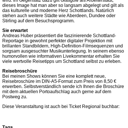
wird. Im Gegensatz dazu gilt Glasgow als Arbeiterstadt,
dieses Image hat man aber so langsam abgelegt und gilt als
das kulturelle und moderne Herz Schottlands. Natürlich
stehen auch weitere Städte wie Aberdeen, Dundee oder
Stirling auf dem Besuchsprogramm.
Sie erwartet
Andreas Huber präsentiert die faszinierende Schottland-
Reportage in gewohnt perfekter digitaler Projektion mit
brillanten Standbildern, High-Definition-Filmsequenzen und
sorgsam ausgesuchter Musikunterlegung. In seinem ebenso
humorvollen wie informativen Livekommentar erhalten Sie
viele wertvolle Reisetipps um Schottland selbst zu erleben.
Reisebroschüre
Bei meinen Shows können Sie eine komplett neue,
Reisebroschüre im DIN-A5-Format zum Preis von 8,50 €
erwerben. Selbstverständlich sende ich Ihnen die Broschüre
mit dem aktuellen Portoaufschlag auch gerne auf dem
Postweg zu.
Diese Veranstaltung ist auch bei Ticket Regional buchbar:
Tags