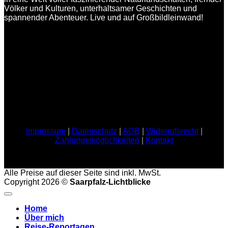
Völker und Kulturen, unterhaltsamer Geschichten und
spannender Abenteuer. Live und auf Großbildleinwand!
Impressum
|
Datenschutz
|
AGB
|
Widerrufsrecht
|
Zahlungsmöglichkeiten
|
Kontakt
Alle Preise auf dieser Seite sind inkl. MwSt.
Copyright 2026 ©
Saarpfalz-Lichtblicke
Home
Über mich
Reise-Reportagen