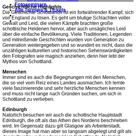
Fotoseminare
Geschichtliche Highlights
Alle Termine & Tickets
Die Geschichte Schottlands ist ein fortwährender Kampf, sich
von England zu lösen. Es geht um blutige Schlachten voller
Gewalt und Leid, die vielen Kämpfe brachten große
schottische Heldenen hervor, aber auch unsägliches Leid
über die einfache Bevölkerung. Viele Traditionen, Legenden
und mitreißende Geschichten wurden von Generation zu
Generation weitergegeben und so wundert es nicht, dass die
unzähligen kulturellen und historischen Sehenswürdigkeiten
den Fotografen wie magisch anziehen, denn hier lebt der
Mythos von Schottland.
Menschen
Immer sind es auch die Begegnungen mit den Menschen,
die so viel vom Reiz eines Landes ausmachen. Ich lernte
viele faszinierende und sehr herzliche Menschen kennen
und muss nicht lange nach Gründen suchen, um sich in
Schottland zu verlieben.
Edinburgh
Natürlich besuchen wir auch die schottische Hauptstadt
Edinburgh, die oft als das Athen des Nordens beschrieben
wird. Im Gegensatz dazu gilt Glasgow als Arbeiterstadt,
dieses Image hat man aber so langsam abgelegt und gilt als