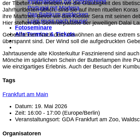
Informationen zur Vortragsreihe
der Tibeter. Hier erleben wir die Gläubigkeit des tibeti
Portugal mit Madeira
Jahrhunderten üblich, sind sie auf ihren rituellen Ko
Das Baltikum entdecken
ihre Mantras. Bevor wir das Kloster Sera mit seinen 
Luigi muss nach Hause!
Hier stehen die Sommerpaläste der jeweiligen Dalai L
Fotoseminare
Alle Termine & Tickets
Gebetsfahnen Nach dem Gewöhnen an diese extrem saue
überspannt sind. Der Wind soll die aufgedruckten Geb
Jahrtausende alte Klosterkultur Faszinierend sind auch d
Mönche im spärlichen Schein der Butterlampen ihre Pu
wie einzigartiges Erlebnis. Auch der Besuch der Kumbu
Tags
Frankfurt am Main
Datum:
19. Mai 2026
Zeit:
16:00 - 17:00
(Europe/Berlin)
Veranstaltungsort:
GDA Frankfurt am Zoo, Waldsch
Organisatoren