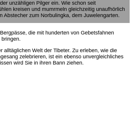
 der unzähligen Pilger ein. Wie schon seit
mühlen kreisen und mumrmeln gleichzeitig unaufhörlich
nen Abstecher zum Norbulingka, dem Juwelengarten.
 Bergpässe, die mit hunderten von Gebetsfahnen
 bringen.
r alltäglichen Welt der Tibeter. Zu erleben, wie die
sang zelebrieren, ist ein ebenso unvergleichliches
ssen wird Sie in ihren Bann ziehen.