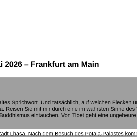
i 2026 – Frankfurt am Main
altes Sprichwort. Und tatsächlich, auf welchen Flecken u
a. Reisen Sie mit mir durch eine im wahrsten Sinne de
en Buddhismus eintauchen. Von Tibet geht eine ungeheure
stadt Lhasa. Nach dem Besuch des Potala-Palastes kom