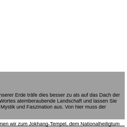
nserer Erde träfe dies besser zu als auf das Dach der
s Wortes atemberaubende Landschaft und lassen Sie
 Mystik und Faszination aus. Von hier muss der
men wir zum Jokhang-Tempel, dem Nationalheiligtum