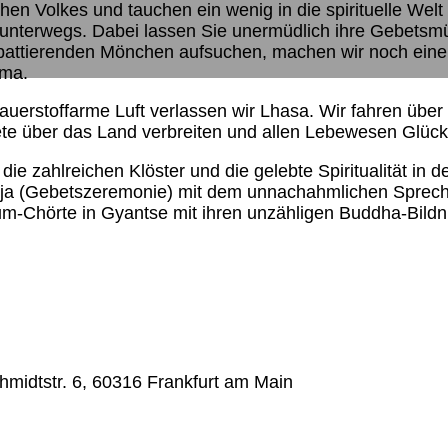
schen Volkes und tauchen ein wenig in die spirituelle Welt
ras unterwegs. Dabei lassen Sie unermüdlich ihre Gebets
debattierenden Mönchen aufsuchen, machen wir noch ei
ama.
rstoffarme Luft verlassen wir Lhasa. Wir fahren über
ete über das Land verbreiten und allen Lebewesen Glück
ie zahlreichen Klöster und die gelebte Spiritualität in de
ja (Gebetszeremonie) mit dem unnachahmlichen Sprechge
m-Chörte in Gyantse mit ihren unzähligen Buddha-Bildni
midtstr. 6, 60316 Frankfurt am Main