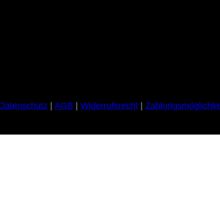
Datenschutz
|
AGB
|
Widerrufsrecht
|
Zahlungsmöglichke