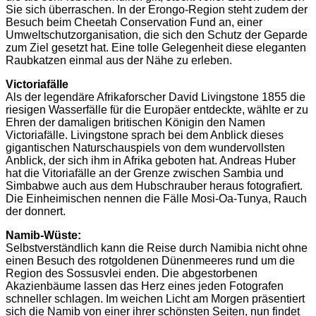
Sie sich überraschen. In der Erongo-Region steht zudem der
Besuch beim Cheetah Conservation Fund an, einer
Umweltschutzorganisation, die sich den Schutz der Geparde
zum Ziel gesetzt hat. Eine tolle Gelegenheit diese eleganten
Raubkatzen einmal aus der Nähe zu erleben.
Victoriafälle
Als der legendäre Afrikaforscher David Livingstone 1855 die
riesigen Wasserfälle für die Europäer entdeckte, wählte er zu
Ehren der damaligen britischen Königin den Namen
Victoriafälle. Livingstone sprach bei dem Anblick dieses
gigantischen Naturschauspiels von dem wundervollsten
Anblick, der sich ihm in Afrika geboten hat. Andreas Huber
hat die Vitoriafälle an der Grenze zwischen Sambia und
Simbabwe auch aus dem Hubschrauber heraus fotografiert.
Die Einheimischen nennen die Fälle Mosi-Oa-Tunya, Rauch
der donnert.
Namib-Wüste:
Selbstverständlich kann die Reise durch Namibia nicht ohne
einen Besuch des rotgoldenen Dünenmeeres rund um die
Region des Sossusvlei enden. Die abgestorbenen
Akazienbäume lassen das Herz eines jeden Fotografen
schneller schlagen. Im weichen Licht am Morgen präsentiert
sich die Namib von einer ihrer schönsten Seiten, nun findet