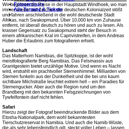
Fotoseminare
Wir beginnen die Reise in der Hauptstadt Windhoek, wo man
Alle Termine & Tickets
immer wieder auf Zeichen der deutschen Kolonialzeit stößt
und fahren anschließend in die wohl deutscheste Stadt
Afrikas, nach Swakopmund. Über 10.000 km von Zuhause
entfernt, ist überall deutsch zu hören und auch zu lesen. Als
krasser Gegensatz zu Swakopmund steht der Besuch in
einem afrikanischen Kral im Caprivistreifen, in dem Andreas
Huber die Erlaubnis zum fotografieren erhielt.
Landschaft
Das Matterhorn Namibias, die Spitzkoppe, ist der wohl
meistfotografierte Berg Namibias. Das Felsmassiv aus
Granitgestein bietet unzählige Motive. Und wenn es Nacht
wird, erstrahlt ein prachtvoller Sternenhimmel. Milliarden von
Sternen funkeln aus der Dunkelheit und die bei uns kaum
sichtbare Milchstraße leuchtet extrem hell – ein Paradies für
Sternengucker. Aber auch die Region rund um den
Brandberg mit den bekannten Felsgzeichnungen von
Tywfelfontein darf nicht fehlen.
Safari
Hierzu zeigt der Fotograf beeindruckende Bilder aus dem
Etosha-Nationalpark, dem wohl bekanntesten
Tierschutzreservat in Namibia. Und auch die Namib-Wüste,
die als sehr lebensfeindlich gilt, steckt voller Leben – lassen