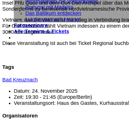
Informationen zur Vortragsreihe
Insel Phu Quoc und dem Con Dao Archipel über das Meko
Portugal mit Madeira
Sonderpermit zu bereisende nordvietnamesische Provi
Das Baltikum entdecken
Luigi muss nach Hause!
Vietnam, das die Welt einst mit Krieg in Verbindung bra
Fotoseminare
Für Olaf Schubert zählt Vietnam indessen zu einem der 
Alle Termine & Tickets
3000 km langen Reise.
Diese Veranstaltung ist auch bei Ticket Regional buchb
Tags
Bad Kreuznach
Datum:
24. November 2025
Zeit:
19:30 - 21:45
(Europe/Berlin)
Veranstaltungsort:
Haus des Gastes, Kurhausstra
Organisatoren