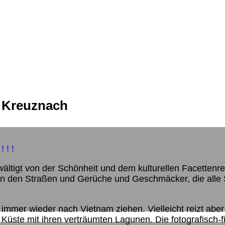
d Kreuznach
 ! !
rwältigt von der Schönheit und dem kulturellen Facette
n den Straßen und Gerüche und Geschmäcker, die alle Sin
 immer wieder nach Vietnam ziehen. Vielleicht reizt abe
Küste mit ihren verträumten Lagunen. Die fotografisch-