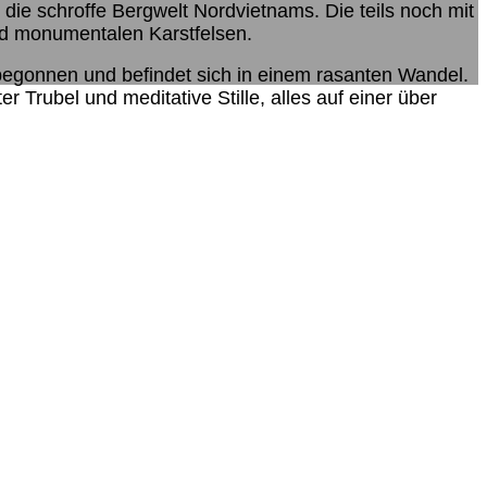
ie schroffe Bergwelt Nordvietnams. Die teils noch mit
nd monumentalen Karstfelsen.
t begonnen und befindet sich in einem rasanten Wandel.
Trubel und meditative Stille, alles auf einer über