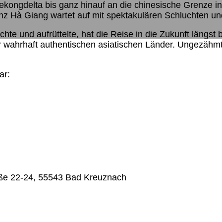
ngdelta bis ganz hinauf an die chinesische Grenze in d
nz Hà Giang wartet auf mit spektakulären Schluchten u
chte und aufrüttelte, hat die Reise in die Zukunft längs
wahrhaft authentischen asiatischen Länder. Ungezähmter 
ar:
ße 22-24, 55543 Bad Kreuznach