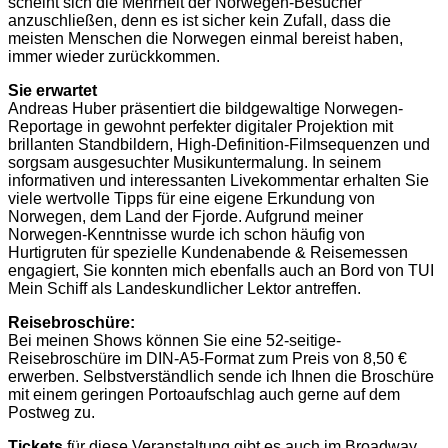
scheint sich die Mehrheit der Norwegen-Besucher
anzuschließen, denn es ist sicher kein Zufall, dass die
meisten Menschen die Norwegen einmal bereist haben,
immer wieder zurückkommen.
Sie erwartet
Andreas Huber präsentiert die bildgewaltige Norwegen-
Reportage in gewohnt perfekter digitaler Projektion mit
brillanten Standbildern, High-Definition-Filmsequenzen und
sorgsam ausgesuchter Musikuntermalung. In seinem
informativen und interessanten Livekommentar erhalten Sie
viele wertvolle Tipps für eine eigene Erkundung von
Norwegen, dem Land der Fjorde. Aufgrund meiner
Norwegen-Kenntnisse wurde ich schon häufig von
Hurtigruten für spezielle Kundenabende & Reisemessen
engagiert, Sie konnten mich ebenfalls auch an Bord von TUI
Mein Schiff als Landeskundlicher Lektor antreffen.
Reisebroschüre:
Bei meinen Shows können Sie eine 52-seitige-
Reisebroschüre im DIN-A5-Format zum Preis von 8,50 €
erwerben. Selbstverständlich sende ich Ihnen die Broschüre
mit einem geringen Portoaufschlag auch gerne auf dem
Postweg zu.
Tickets
für diese Veranstaltung gibt es auch im Broadway