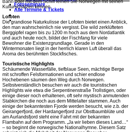
Bahn oder mit dem Schiff lernen Sie Norwegen mit seinen
Fotoseminare
Kulturschätzen kennen.
Alle Termine & Tickets
Lofoten
Die grandiose Naturkulisse der Lofoten bietet einen Anblick,
den man wahrscheinlich nie vergisst. Die wild zerklüfteten
Berggipfel ragen bis zu 1200 m hoch aus dem Nordatlantik
und auch heute noch, bildet der Fischfang für viele
Bewohner die Existenzgrundlage. Gerade in den
Wintermonaten liegt in der herrlich klaren Luft überall das
Aroma des berühmten Stockfisches.
Touristische Highlights
Schäumende Wasserfälle, tiefblaue Seen, mächtige Berge
mit schroffen Felsformationen und schier endlose
Hochebenen säumen den Weg durch Norwegen.
Selbstverständlich besuchen wir auch die touristischen
Highlights wie etwa die Serpentinenstraße Trollstigen, oder
einige dieser noch erhaltenen, oft sehr mystisch anmutenden
Stabkirchen die noch aus dem Mittelalter stammen. Auch
einige der bekanntesten Fjorde werden besucht, wie z.b. der
Geirangerfjord, der Hardangerfjord zur Obstbaumblüte und
am Aurlandsfjord steht eine Fahrt mit der bekannten
Flambahn auf dem Programm. „Ja wir lieben dieses Land…“
– so beginnt die norwegische Nationalhymne. Diesem Satz