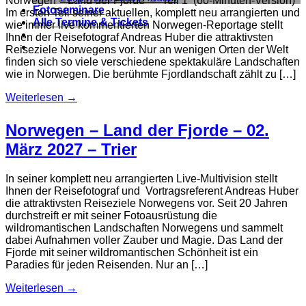
Norwegen – Land der Fjorde – Teil 1 (60-Minuten-Version)
Fotoseminare
Im ersten Teil seiner aktuellen, komplett neu arrangierten und
Alle Termine & Tickets
wie immer live kommentierten Norwegen-Reportage stellt
Ihnen der Reisefotograf Andreas Huber die attraktivsten
Reiseziele Norwegens vor. Nur an wenigen Orten der Welt
finden sich so viele verschiedene spektakuläre Landschaften
wie in Norwegen. Die berühmte Fjordlandschaft zählt zu […]
Weiterlesen
→
Norwegen – Land der Fjorde – 02.
März 2027 – Trier
In seiner komplett neu arrangierten Live-Multivision stellt
Ihnen der Reisefotograf und Vortragsreferent Andreas Huber
die attraktivsten Reiseziele Norwegens vor. Seit 20 Jahren
durchstreift er mit seiner Fotoausrüstung die
wildromantischen Landschaften Norwegens und sammelt
dabei Aufnahmen voller Zauber und Magie. Das Land der
Fjorde mit seiner wildromantischen Schönheit ist ein
Paradies für jeden Reisenden. Nur an […]
Weiterlesen
→