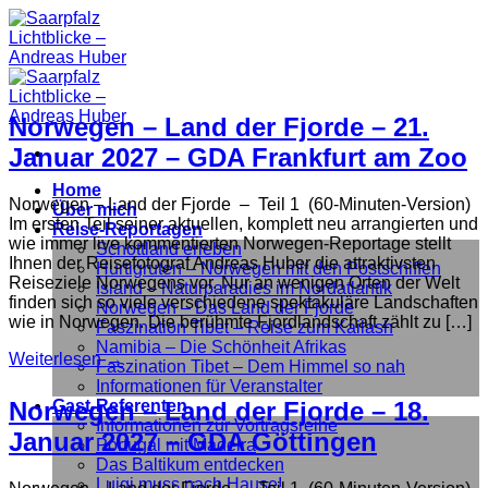
Zum
Inhalt
springen
Norwegen – Land der Fjorde – 21.
Januar 2027 – GDA Frankfurt am Zoo
Home
Norwegen – Land der Fjorde – Teil 1 (60-Minuten-Version)
Über mich
Im ersten Teil seiner aktuellen, komplett neu arrangierten und
Reise-Reportagen
wie immer live kommentierten Norwegen-Reportage stellt
Schottland erleben
Ihnen der Reisefotograf Andreas Huber die attraktivsten
Hurtigruten – Norwegen mit den Postschiffen
Reiseziele Norwegens vor. Nur an wenigen Orten der Welt
Island – Naturparadies im Nordatlantik
finden sich so viele verschiedene spektakuläre Landschaften
Norwegen – Das Land der Fjorde
wie in Norwegen. Die berühmte Fjordlandschaft zählt zu […]
Faszination Tibet – Reise zum Kailash
Namibia – Die Schönheit Afrikas
Weiterlesen
→
Faszination Tibet – Dem Himmel so nah
Informationen für Veranstalter
Norwegen – Land der Fjorde – 18.
Gast-Referenten
Informationen zur Vortragsreihe
Januar 2027 – GDA Göttingen
Portugal mit Madeira
Das Baltikum entdecken
Luigi muss nach Hause!