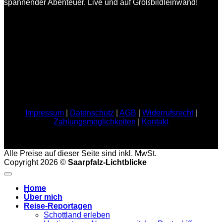
spannender Abenteuer. Live und auf Großbildleinwand!
Impressum
|
Datenschutz
|
AGB
|
Widerrufsrecht
|
Zahlungsmöglichkeiten
|
Kontakt
Alle Preise auf dieser Seite sind inkl. MwSt.
Copyright 2026 ©
Saarpfalz-Lichtblicke
Home
Über mich
Reise-Reportagen
Schottland erleben